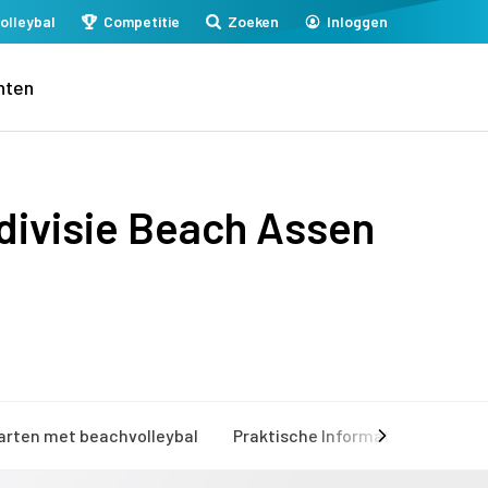
olleybal
Competitie
Zoeken
Inloggen
nten
divisie Beach Assen
arten met beachvolleybal
Praktische Informatie
Mijn 