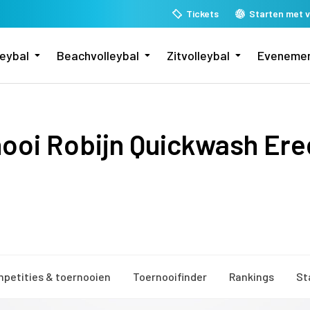
Tickets
Starten met v
leybal
Beachvolleybal
Zitvolleybal
Eveneme
ooi Robijn Quickwash Ere
petities & toernooien
Toernooifinder
Rankings
St