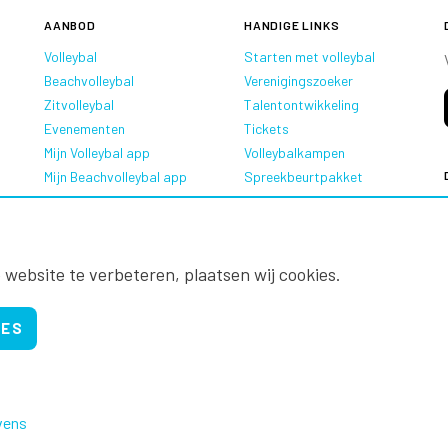
AANBOD
HANDIGE LINKS
Volleybal
Starten met volleybal
Beachvolleybal
Verenigingszoeker
Zitvolleybal
Talentontwikkeling
Evenementen
Tickets
Mijn Volleybal app
Volleybalkampen
Mijn Beachvolleybal app
Spreekbeurtpakket
Oranje Ambassadeurs
 website te verbeteren, plaatsen wij cookies.
IES
vens
Nevobo.nl
Contact
Nieuwsbrieven
Privac