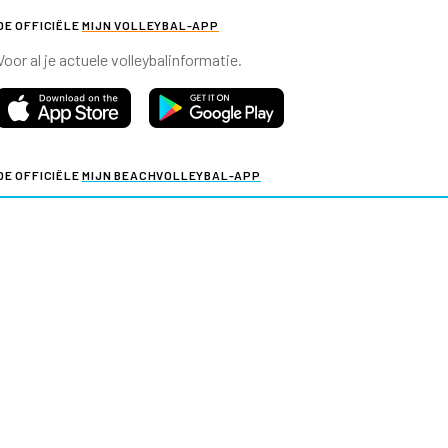
DE OFFICIËLE
MIJN VOLLEYBAL-APP
Voor al je actuele volleybalinformatie.
DE OFFICIËLE
MIJN BEACHVOLLEYBAL-APP
Voor al je actuele beachvolleybalinformatie.
y & cookies
Verkoopvoorwaarden evenementen