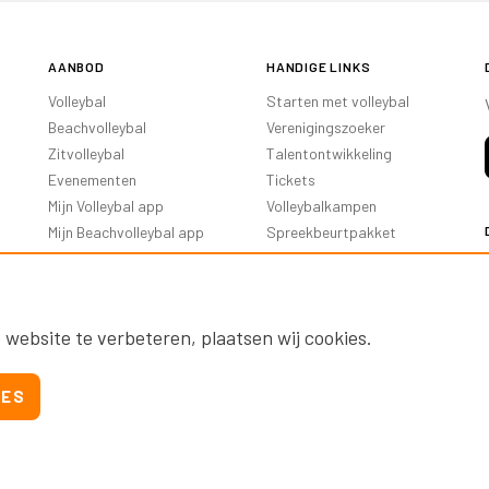
AANBOD
HANDIGE LINKS
Volleybal
Starten met volleybal
Beachvolleybal
Verenigingszoeker
Zitvolleybal
Talentontwikkeling
Evenementen
Tickets
Mijn Volleybal app
Volleybalkampen
Mijn Beachvolleybal app
Spreekbeurtpakket
Oranje Ambassadeurs
 website te verbeteren, plaatsen wij cookies.
IES