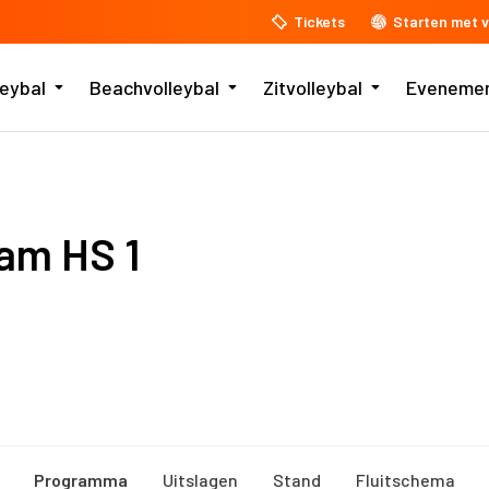
Tickets
Starten met v
leybal
Beachvolleybal
Zitvolleybal
Eveneme
am HS 1
Programma
Uitslagen
Stand
Fluitschema