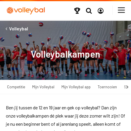
Volleybal
Volleybalkampen
Competitie
Mijn Volleybal
Mijn Volleybal app
Toernooien
Star
Ben jij tussen de 12 en 19 jaar en gek op volleybal? Dan zijn
onze volleybalkampen dé plek waar jij deze zomer wilt zijn! Of
je nu een beginner bent of al jarenlang speelt, alleen komt of