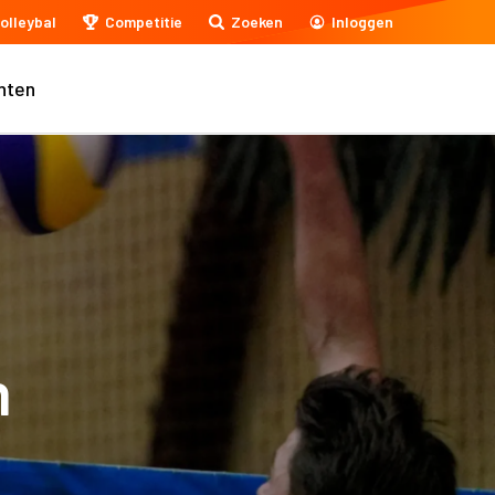
olleybal
Competitie
Zoeken
Inloggen
nten
n