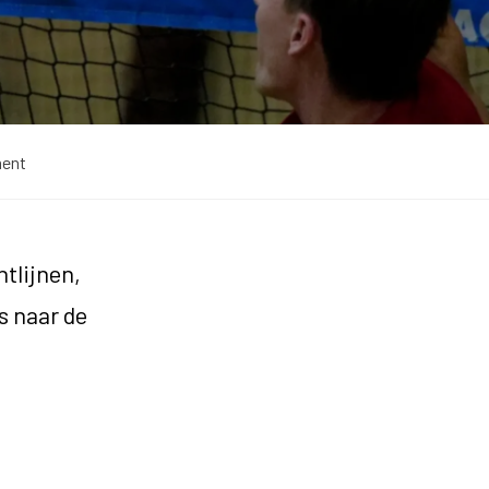
ment
htlijnen,
s naar de