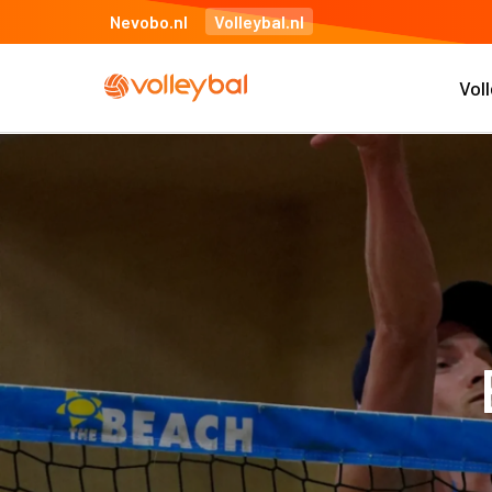
Nevobo.nl
Volleybal.nl
Vol