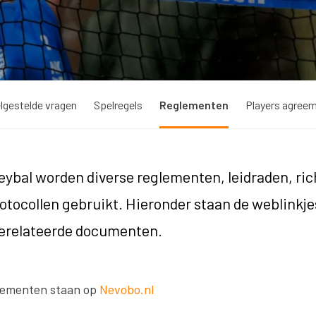
lgestelde vragen
Spelregels
Reglementen
Players agree
eybal worden diverse reglementen, leidraden, ric
rotocollen gebruikt. Hieronder staan de weblinkje
gerelateerde documenten.
glementen staan op
Nevobo.nl