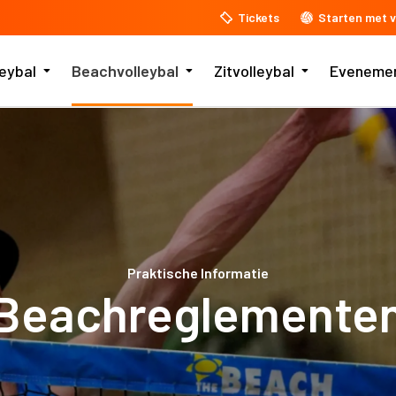
Tickets
Starten met v
leybal
Beachvolleybal
Zitvolleybal
Eveneme
Praktische Informatie
Beachreglemente