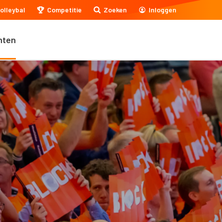
olleybal
Competitie
Zoeken
Inloggen
nten