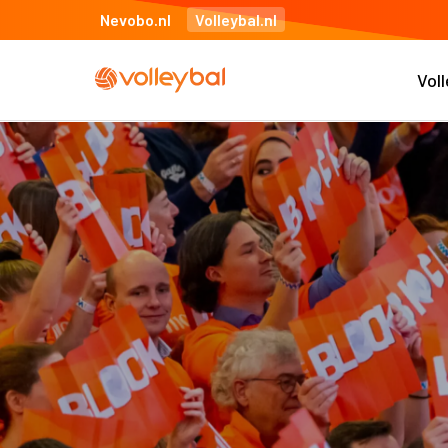
Nevobo.nl
Volleybal.nl
Vol