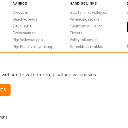
AANBOD
HANDIGE LINKS
Volleybal
Starten met volleybal
Beachvolleybal
Verenigingszoeker
Zitvolleybal
Talentontwikkeling
Evenementen
Tickets
Mijn Volleybal app
Volleybalkampen
Mijn Beachvolleybal app
Spreekbeurtpakket
Oranje Ambassadeurs
 website te verbeteren, plaatsen wij cookies.
IES
vens
Nevobo.nl
Contact
Nieuwsbrieven
Privac