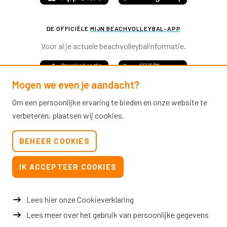
DE OFFICIËLE
MIJN BEACHVOLLEYBAL-APP
Voor al je actuele beachvolleybalinformatie.
Mogen we even je aandacht?
Om een persoonlijke ervaring te bieden en onze website te
verbeteren, plaatsen wij cookies.
Nevobo.nl
BEHEER COOKIES
Contact
Nieuwsbrieven
IK ACCEPTEER COOKIES
Privacy & cookies
Verkoopvoorwaarden evenementen
Lees hier onze Cookieverklaring
Lees meer over het gebruik van persoonlijke gegevens
© 2026 Nevobo