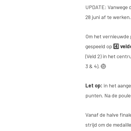
UPDATE: Vanwege de
28 juni af te werken.
Om het vernieuwde p
gespeeld op
4️⃣ vel
(Veld 2) in het cent
3 & 4). 🏐
Let op:
in het aange
punten. Na de poule
Vanaf de halve final
strijd om de medaill