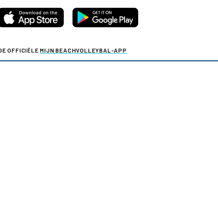
DE OFFICIËLE
MIJN BEACHVOLLEYBAL-APP
Voor al je actuele beachvolleybalinformatie.
y & cookies
Verkoopvoorwaarden evenementen