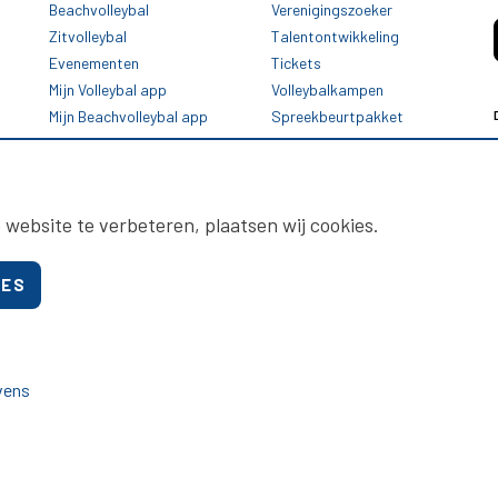
Beachvolleybal
Verenigingszoeker
Zitvolleybal
Talentontwikkeling
Evenementen
Tickets
Mijn Volleybal app
Volleybalkampen
Mijn Beachvolleybal app
Spreekbeurtpakket
Oranje Ambassadeurs
 website te verbeteren, plaatsen wij cookies.
IES
vens
Nevobo.nl
Contact
Nieuwsbrieven
Privac