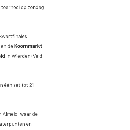
 toernooi op zondag
kwartfinales
) en de
Koornmarkt
eld
in Wierden (Veld
 één set tot 21
n Almelo, waar de
kwaterpunten en