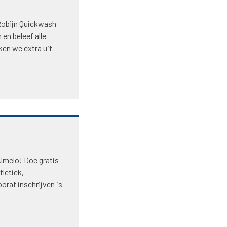
Robijn Quickwash
 en beleef alle
kken we extra uit
lmelo! Doe gratis
tletiek,
ooraf inschrijven is