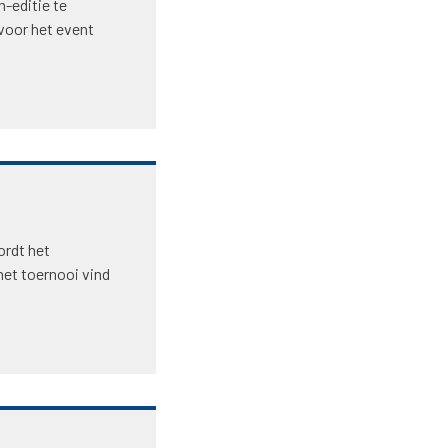
-editie te
voor het event
ordt het
het toernooi vind