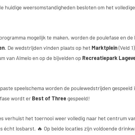
 huidige weersomstandigheden besloten om het volledige
rogramma mogelijk te maken, worden de poulefase en de 
den
. De wedstrijden vinden plaats op het
Marktplein
(Veld 1
rum van Almelo en op de bijvelden op
Recreatiepark Lagev
paste speelschema worden de poulewedstrijden gespeeld in
fase wordt er
Best of Three
gespeeld!
es verhuist het toernooi weer volledig naar het centrum va
es écht losbarst. 🔥 Op beide locaties zijn voldoende drin