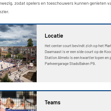
ezig, zodat spelers en toeschouwers kunnen genieten va
ezier.
Locatie
Het center court bevindt zich op het Mar
Daarnaast is er een side court op de Ko
Station Almelo is een kwartier lopen en 
Parkeergarage StadsBaken P9.
Teams