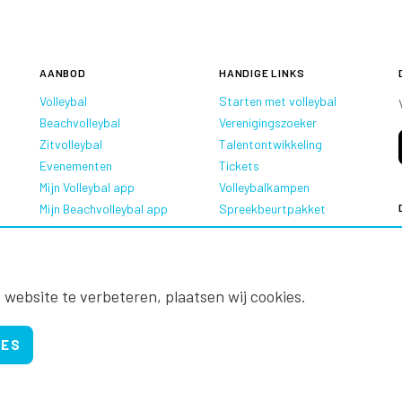
AANBOD
HANDIGE LINKS
Volleybal
Starten met volleybal
Beachvolleybal
Verenigingszoeker
Zitvolleybal
Talentontwikkeling
Evenementen
Tickets
Mijn Volleybal app
Volleybalkampen
Mijn Beachvolleybal app
Spreekbeurtpakket
Oranje Ambassadeurs
 website te verbeteren, plaatsen wij cookies.
IES