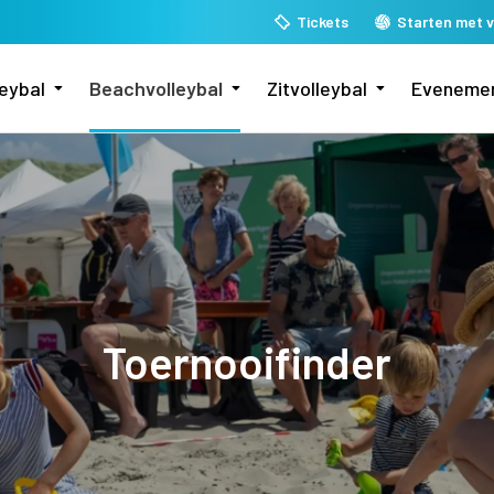
Tickets
Starten met v
leybal
Beachvolleybal
Zitvolleybal
Eveneme
Toernooifinder