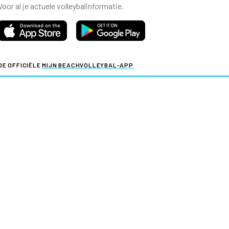
Voor al je actuele volleybalinformatie.
DE OFFICIËLE
MIJN BEACHVOLLEYBAL-APP
Voor al je actuele beachvolleybalinformatie.
y & cookies
Verkoopvoorwaarden evenementen