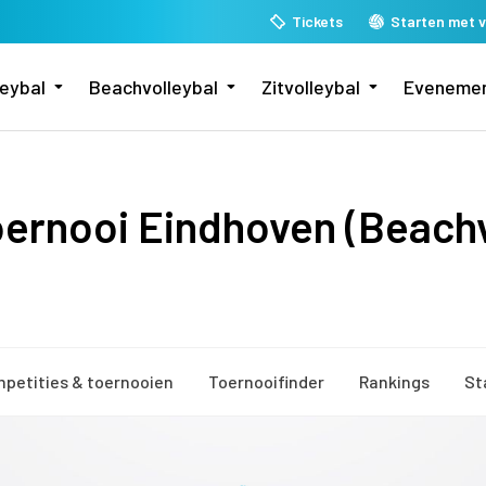
Tickets
Starten met v
leybal
Beachvolleybal
Zitvolleybal
Eveneme
oernooi Eindhoven (Beachv
petities & toernooien
Toernooifinder
Rankings
St