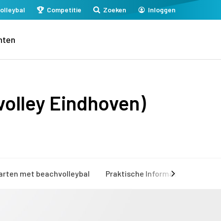
olleybal
Competitie
Zoeken
Inloggen
nten
olley Eindhoven)
arten met beachvolleybal
Praktische Informatie
Mijn 