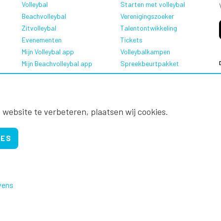
Volleybal
Starten met volleybal
Beachvolleybal
Verenigingszoeker
Zitvolleybal
Talentontwikkeling
Evenementen
Tickets
Mijn Volleybal app
Volleybalkampen
Mijn Beachvolleybal app
Spreekbeurtpakket
Oranje Ambassadeurs
 website te verbeteren, plaatsen wij cookies.
IES
vens
Nevobo.nl
Contact
Nieuwsbrieven
Privac