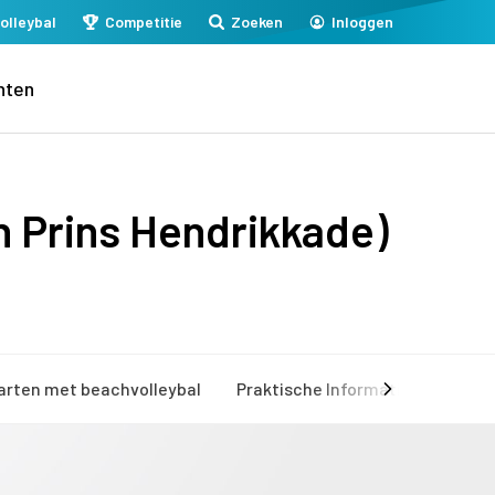
olleybal
Competitie
Zoeken
Inloggen
nten
n Prins Hendrikkade)
arten met beachvolleybal
Praktische Informatie
Mijn 