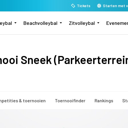
Tickets
Starten met v
leybal
Beachvolleybal
Zitvolleybal
Eveneme
ooi Sneek (Parkeerterrei
petities & toernooien
Toernooifinder
Rankings
St