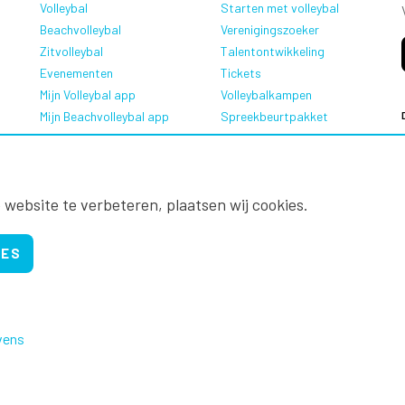
Volleybal
Starten met volleybal
Beachvolleybal
Verenigingszoeker
Zitvolleybal
Talentontwikkeling
Evenementen
Tickets
Mijn Volleybal app
Volleybalkampen
Mijn Beachvolleybal app
Spreekbeurtpakket
Oranje Ambassadeurs
 website te verbeteren, plaatsen wij cookies.
IES
vens
Nevobo.nl
Contact
Nieuwsbrieven
Privac