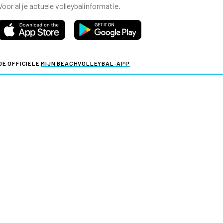
Voor al je actuele volleybalinformatie.
DE OFFICIËLE
MIJN BEACHVOLLEYBAL-APP
Voor al je actuele beachvolleybalinformatie.
y & cookies
Verkoopvoorwaarden evenementen