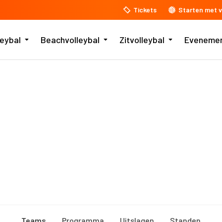
Tickets
Starten met v
leybal
Beachvolleybal
Zitvolleybal
Eveneme
Teams
Programma
Uitslagen
Standen