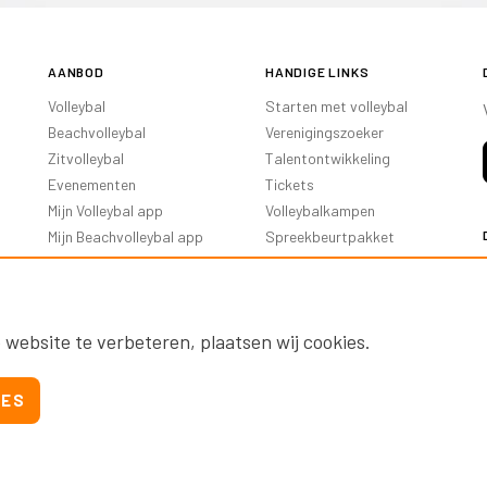
AANBOD
HANDIGE LINKS
Volleybal
Starten met volleybal
Beachvolleybal
Verenigingszoeker
Zitvolleybal
Talentontwikkeling
Evenementen
Tickets
Mijn Volleybal app
Volleybalkampen
Mijn Beachvolleybal app
Spreekbeurtpakket
Oranje Ambassadeurs
 website te verbeteren, plaatsen wij cookies.
IES