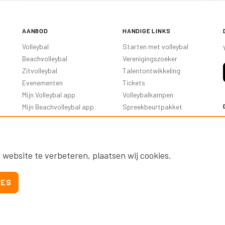
AANBOD
HANDIGE LINKS
Volleybal
Starten met volleybal
Beachvolleybal
Verenigingszoeker
Zitvolleybal
Talentontwikkeling
Evenementen
Tickets
Mijn Volleybal app
Volleybalkampen
Mijn Beachvolleybal app
Spreekbeurtpakket
Oranje Ambassadeurs
 website te verbeteren, plaatsen wij cookies.
IES