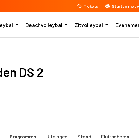
Tickets
Starten met v
leybal
Beachvolleybal
Zitvolleybal
Eveneme
en DS 2
Programma
Uitslagen
Stand
Fluitschema