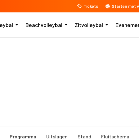
Tickets
Starten met v
leybal
Beachvolleybal
Zitvolleybal
Eveneme
Programma
Uitslagen
Stand
Fluitschema