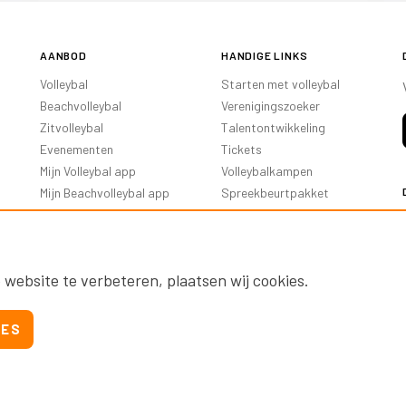
AANBOD
HANDIGE LINKS
Volleybal
Starten met volleybal
Beachvolleybal
Verenigingszoeker
Zitvolleybal
Talentontwikkeling
Evenementen
Tickets
Mijn Volleybal app
Volleybalkampen
Mijn Beachvolleybal app
Spreekbeurtpakket
Oranje Ambassadeurs
 website te verbeteren, plaatsen wij cookies.
IES