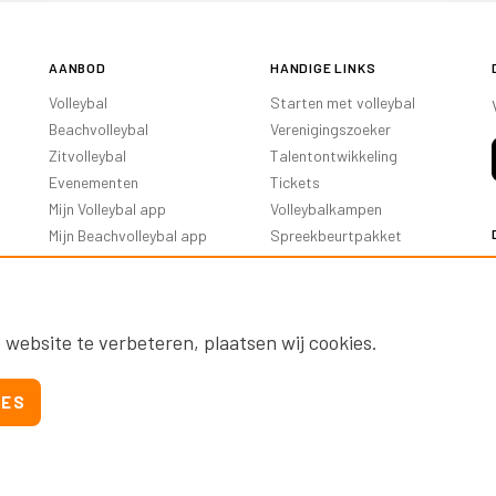
AANBOD
HANDIGE LINKS
Volleybal
Starten met volleybal
Beachvolleybal
Verenigingszoeker
Zitvolleybal
Talentontwikkeling
Evenementen
Tickets
Mijn Volleybal app
Volleybalkampen
Mijn Beachvolleybal app
Spreekbeurtpakket
Oranje Ambassadeurs
 website te verbeteren, plaatsen wij cookies.
IES