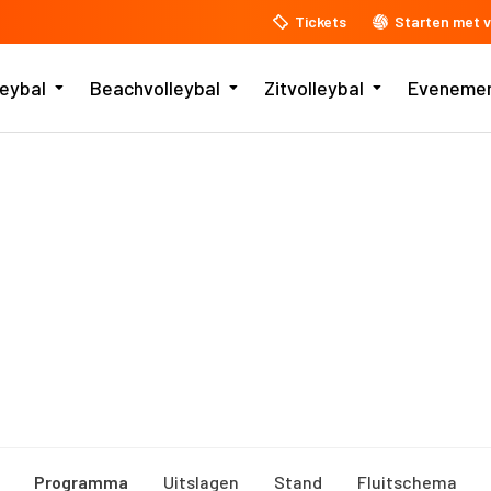
Tickets
Starten met v
leybal
Beachvolleybal
Zitvolleybal
Eveneme
Programma
Uitslagen
Stand
Fluitschema