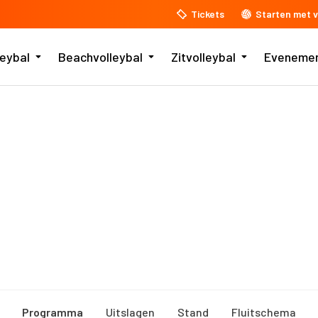
Tickets
Starten met v
leybal
Beachvolleybal
Zitvolleybal
Eveneme
Programma
Uitslagen
Stand
Fluitschema