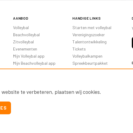
AANBOD
HANDIGE LINKS
Volleybal
Starten met volleybal
Beachvolleybal
Verenigingszoeker
Zitvolleybal
Talentontwikkeling
Evenementen
Tickets
Mijn Volleybal app
Volleybalkampen
Mijn Beachvolleybal app
Spreekbeurtpakket
Oranje Ambassadeurs
 website te verbeteren, plaatsen wij cookies.
IES