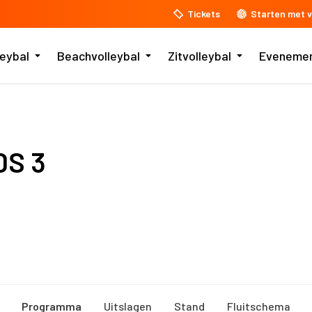
Tickets
Starten met v
leybal
Beachvolleybal
Zitvolleybal
Eveneme
DS 3
Programma
Uitslagen
Stand
Fluitschema