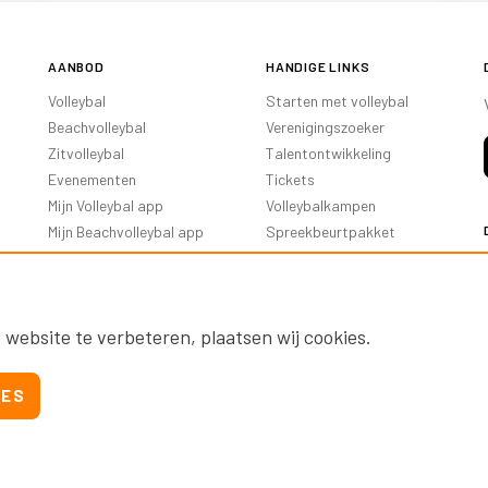
AANBOD
HANDIGE LINKS
Volleybal
Starten met volleybal
Beachvolleybal
Verenigingszoeker
Zitvolleybal
Talentontwikkeling
Evenementen
Tickets
Mijn Volleybal app
Volleybalkampen
Mijn Beachvolleybal app
Spreekbeurtpakket
Oranje Ambassadeurs
 website te verbeteren, plaatsen wij cookies.
IES