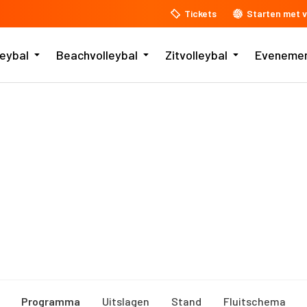
Tickets
Starten met v
leybal
Beachvolleybal
Zitvolleybal
Eveneme
Programma
Uitslagen
Stand
Fluitschema