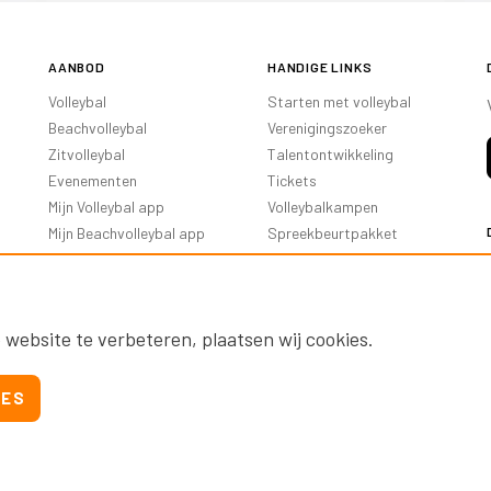
AANBOD
HANDIGE LINKS
Volleybal
Starten met volleybal
Beachvolleybal
Verenigingszoeker
Zitvolleybal
Talentontwikkeling
Evenementen
Tickets
Mijn Volleybal app
Volleybalkampen
Mijn Beachvolleybal app
Spreekbeurtpakket
Oranje Ambassadeurs
 website te verbeteren, plaatsen wij cookies.
IES