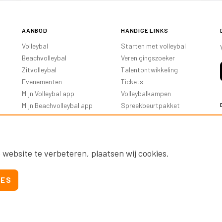
AANBOD
HANDIGE LINKS
Volleybal
Starten met volleybal
Beachvolleybal
Verenigingszoeker
Zitvolleybal
Talentontwikkeling
Evenementen
Tickets
Mijn Volleybal app
Volleybalkampen
Mijn Beachvolleybal app
Spreekbeurtpakket
Oranje Ambassadeurs
 website te verbeteren, plaatsen wij cookies.
IES