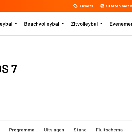
Tickets
Starten met v
leybal
Beachvolleybal
Zitvolleybal
Eveneme
DS 7
Programma
Uitslagen
Stand
Fluitschema