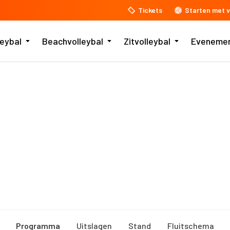
Tickets
Starten met v
leybal
Beachvolleybal
Zitvolleybal
Eveneme
Programma
Uitslagen
Stand
Fluitschema