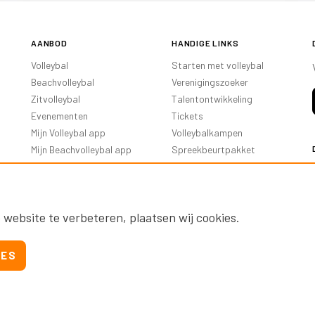
AANBOD
HANDIGE LINKS
Volleybal
Starten met volleybal
Beachvolleybal
Verenigingszoeker
Zitvolleybal
Talentontwikkeling
Evenementen
Tickets
Mijn Volleybal app
Volleybalkampen
Mijn Beachvolleybal app
Spreekbeurtpakket
Oranje Ambassadeurs
 website te verbeteren, plaatsen wij cookies.
IES