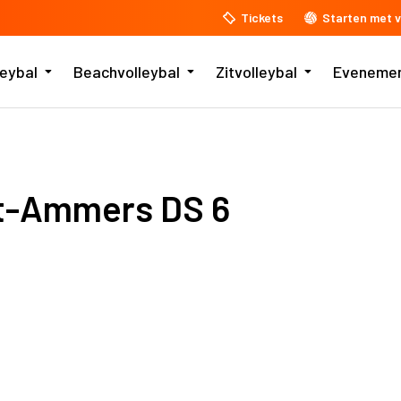
Tickets
Starten met v
leybal
Beachvolleybal
Zitvolleybal
Eveneme
t-Ammers DS 6