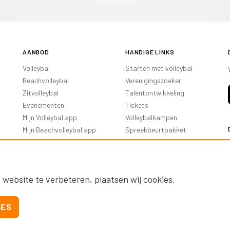
AANBOD
HANDIGE LINKS
Volleybal
Starten met volleybal
Beachvolleybal
Verenigingszoeker
Zitvolleybal
Talentontwikkeling
Evenementen
Tickets
Mijn Volleybal app
Volleybalkampen
Mijn Beachvolleybal app
Spreekbeurtpakket
Oranje Ambassadeurs
 website te verbeteren, plaatsen wij cookies.
IES