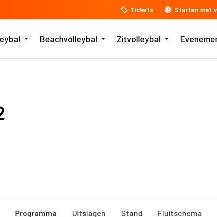
Tickets
Starten met v
leybal
Beachvolleybal
Zitvolleybal
Eveneme
2
Programma
Uitslagen
Stand
Fluitschema