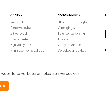
AANBOD
HANDIGE LINKS
Volleybal
Starten met volleybal
Beachvolleybal
Verenigingszoeker
Zitvolleybal
Talentontwikkeling
Evenementen
Tickets
Mijn Volleybal app
Volleybalkampen
Mijn Beachvolleybal app
Spreekbeurtpakket
Oranje Ambassadeurs
 website te verbeteren, plaatsen wij cookies.
IES