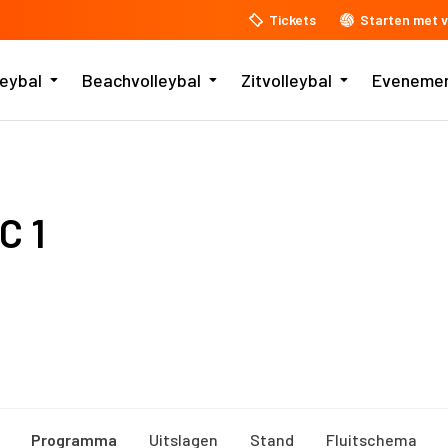
Tickets
Starten met v
leybal
Beachvolleybal
Zitvolleybal
Eveneme
C 1
Programma
Uitslagen
Stand
Fluitschema