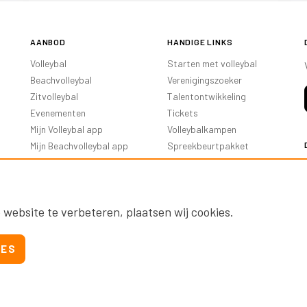
AANBOD
HANDIGE LINKS
Volleybal
Starten met volleybal
Beachvolleybal
Verenigingszoeker
Zitvolleybal
Talentontwikkeling
Evenementen
Tickets
Mijn Volleybal app
Volleybalkampen
Mijn Beachvolleybal app
Spreekbeurtpakket
Oranje Ambassadeurs
 website te verbeteren, plaatsen wij cookies.
IES