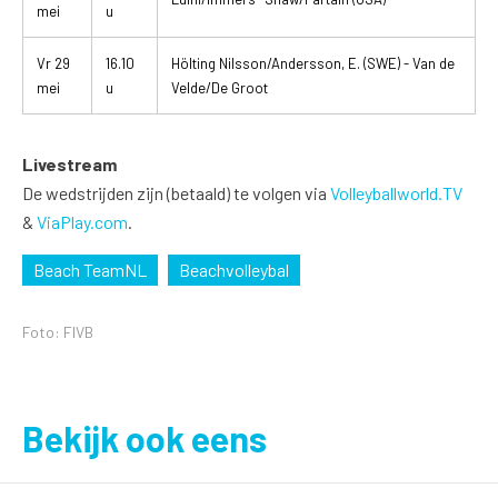
mei
u
Vr 29
16.10
Hölting Nilsson/Andersson, E. (SWE) - Van de
mei
u
Velde/De Groot
Livestream
De wedstrijden zijn (betaald) te volgen via
Volleyballworld.TV
&
ViaPlay.com
.
Beach TeamNL
Beachvolleybal
Foto: FIVB
Bekijk ook eens