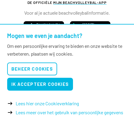
DE OFFICIËLE
MIJN BEACHVOLLEYBAL-APP
Voor al je actuele beachvolleybalinformatie.
Mogen we even je aandacht?
Om een persoonlijke ervaring te bieden en onze website te
verbeteren, plaatsen wij cookies.
Nevobo.nl
BEHEER COOKIES
Contact
Nieuwsbrieven
IK ACCEPTEER COOKIES
Privacy & cookies
Verkoopvoorwaarden evenementen
Lees hier onze Cookieverklaring
Lees meer over het gebruik van persoonlijke gegevens
© 2026 Nevobo