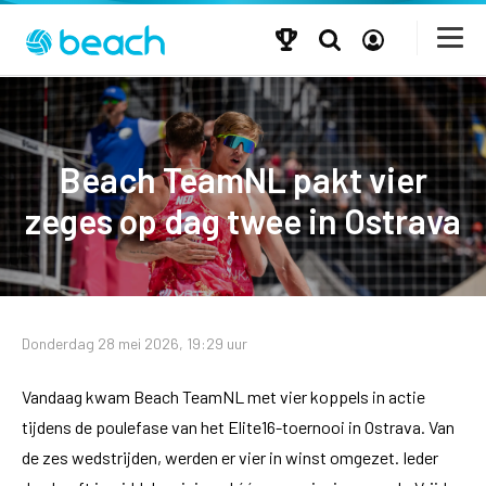
Beach TeamNL pakt vier
zeges op dag twee in Ostrava
Donderdag 28 mei 2026, 19:29 uur
Vandaag kwam Beach TeamNL met vier koppels in actie
tijdens de poulefase van het Elite16-toernooi in Ostrava. Van
de zes wedstrijden, werden er vier in winst omgezet. Ieder