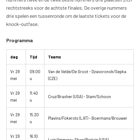
rechtstreeks voor de achtste finales. De overige nummers
drie spelen een tussenronde om de laatste tickets voor de
knock-outfase.
Programma
dag
Tijd
Teams
Vr 29
09.00
Van de Velde/De Groot - Dzavoronok/Sepka
mei
u
(CZE)
Vr 29
11.40
Cruz/Brasher (USA) - Stam/Schoon
mei
u
Vr 29
15.20
Plavins/Fokerots (LAT) - Boermans/Brouwer
mei
u
Vr 29
16.10
Luini/Immers- Shaw/Partain (USA)