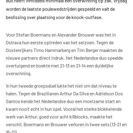
duo heeft inmiddels minimaal één overwinning op zak. Vrijdag
worden de laatste poulewedstrijden gespeeld en valt de
beslissing over plaatsing voor de knock-outfase.
Voor Stefan Boermans en Alexander Brouwer was het in
Ostrava hun eerste optreden van het seizoen. Tegen de
Oostenrijkers Timo Hammarberg en Tim Berger maakten de
nieuwe partners direct indruk. Het Nederlandse duo speelde
overtuigend en boekte met 21-13 en 21-14 een duidelijke
overwinning.
In hun tweede groepsduel lukte het niet om dat niveau te
halen. Tegen de Brazilianen Arthur Da Silva en Adrielson Dos
Santos kende het Nederlandse duo een moeizame start en
kwam nooit echt in hun spel. Vooral het sterke blokkerende
werk van Arthur, goed voor acht killblocks, maakte het
verschil. Boermans en Brouwer verloren in twee sets (13-21 en
16-21).