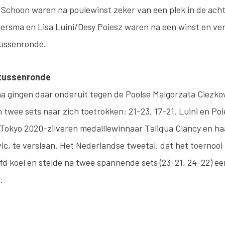
 Schoon waren na poulewinst zeker van een plek in de acht
ersma en Lisa Luini/Desy Poiesz waren na een winst en verl
tussenronde.
n tussenronde
ma gingen daar onderuit tegen de Poolse Malgorzata Ciezk
in twee sets naar zich toetrokken: 21-23, 17-21. Luini en Po
 Tokyo 2020-zilveren medaillewinnaar Taliqua Clancy en ha
vic, te verslaan. Het Nederlandse tweetal, dat het toernooi 
fd koel en stelde na twee spannende sets (23-21, 24-22) ee
.