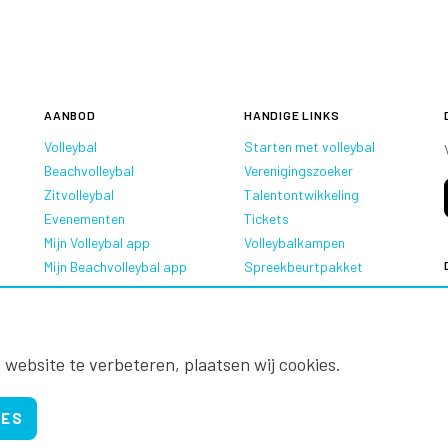
AANBOD
HANDIGE LINKS
Volleybal
Starten met volleybal
Beachvolleybal
Verenigingszoeker
Zitvolleybal
Talentontwikkeling
Evenementen
Tickets
Mijn Volleybal app
Volleybalkampen
Mijn Beachvolleybal app
Spreekbeurtpakket
Oranje Ambassadeurs
 website te verbeteren, plaatsen wij cookies.
IES