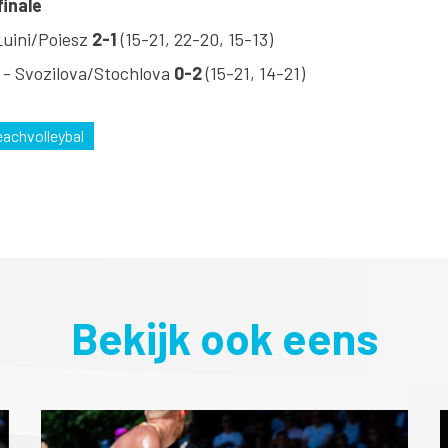
finale
Luini/Poiesz
2-1
(15-21, 22-20, 15-13)
- Svozilova/Stochlova
0-2
(15-21, 14-21)
achvolleybal
Bekijk ook eens