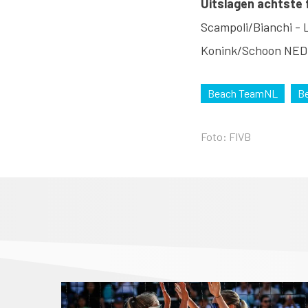
Uitslagen achtste 
Scampoli/Bianchi - 
Konink/Schoon NED 
Beach TeamNL
Be
Foto: FIVB