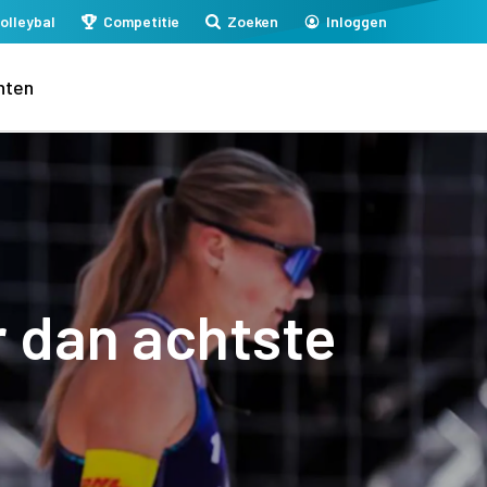
olleybal
Competitie
Zoeken
Inloggen
nten
 dan achtste