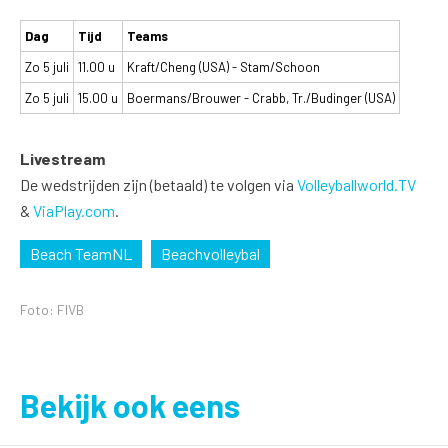
Dag
Tijd
Teams
Zo 5 juli
11.00 u
Kraft/Cheng (USA) - Stam/Schoon
Zo 5 juli
15.00 u
Boermans/Brouwer - Crabb, Tr./Budinger (USA)
Livestream
De wedstrijden zijn (betaald) te volgen via
Volleyballworld.TV
&
ViaPlay.com
.
Beach TeamNL
Beachvolleybal
Foto: FIVB
Bekijk ook eens