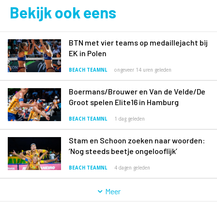
Bekijk ook eens
BTN met vier teams op medaillejacht bij
EK in Polen
BEACH TEAMNL
ongeveer 14 uren geleden
Boermans/Brouwer en Van de Velde/De
Groot spelen Elite16 in Hamburg
BEACH TEAMNL
1 dag geleden
Stam en Schoon zoeken naar woorden:
‘Nog steeds beetje ongelooflijk’
BEACH TEAMNL
4 dagen geleden
Meer