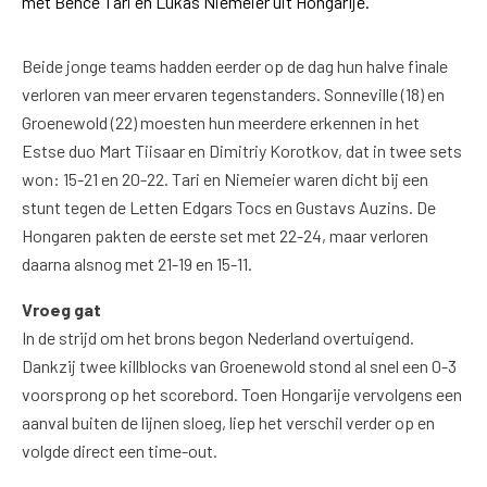
met Bence Tari en Lukas Niemeier uit Hongarije.
Beide jonge teams hadden eerder op de dag hun halve finale
verloren van meer ervaren tegenstanders. Sonneville (18) en
Groenewold (22) moesten hun meerdere erkennen in het
Estse duo Mart Tiisaar en Dimitriy Korotkov, dat in twee sets
won: 15-21 en 20-22. Tari en Niemeier waren dicht bij een
stunt tegen de Letten Edgars Tocs en Gustavs Auzins. De
Hongaren pakten de eerste set met 22-24, maar verloren
daarna alsnog met 21-19 en 15-11.
Vroeg gat
In de strijd om het brons begon Nederland overtuigend.
Dankzij twee killblocks van Groenewold stond al snel een 0-3
voorsprong op het scorebord. Toen Hongarije vervolgens een
aanval buiten de lijnen sloeg, liep het verschil verder op en
volgde direct een time-out.