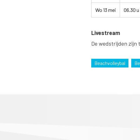
Wo 13 mei
06.30 u
Livestream
De wedstrijden zijn 
Beachvolleybal
Be