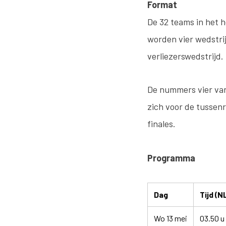
Format
De 32 teams in het h
worden vier wedstrij
verliezerswedstrijd.
De nummers vier van
zich voor de tussenr
finales.
Programma
Dag
Tijd (N
Wo 13 mei
03.50 u