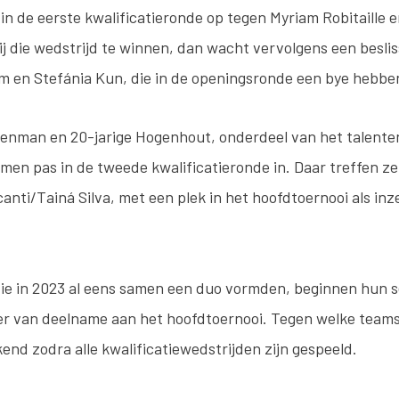
n de eerste kwalificatieronde op tegen Myriam Robitaille 
ij die wedstrijd te winnen, dan wacht vervolgens een besli
lám en Stefánia Kun, die in de openingsronde een bye hebbe
genman en 20-jarige Hogenhout, onderdeel van het talen
en pas in de tweede kwalificatieronde in. Daar treffen ze
nti/Tainá Silva, met een plek in het hoofdtoernooi als inz
die in 2023 al eens samen een duo vormden, beginnen hun 
ker van deelname aan het hoofdtoernooi. Tegen welke teams
nd zodra alle kwalificatiewedstrijden zijn gespeeld.