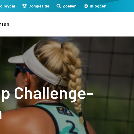
olleybal
Competitie
Zoeken
Inloggen
nten
op Challenge-
n