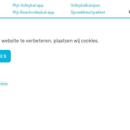
Mijn Volleybal app
Volleybalkampen
Mijn Beachvolleybal app
Spreekbeurtpakket
Oranje Ambassadeurs
 website te verbeteren, plaatsen wij cookies.
IES
vens
Nevobo.nl
Contact
Nieuwsbrieven
Privac