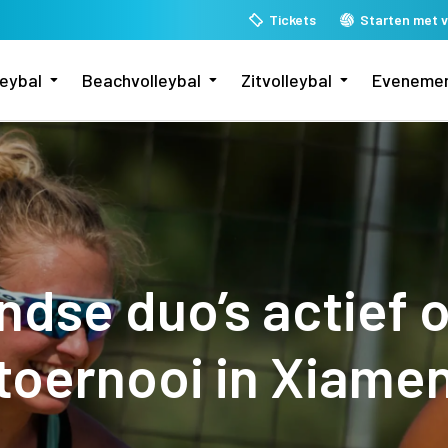
Tickets
Starten met v
leybal
Beachvolleybal
Zitvolleybal
Eveneme
ndse duo’s actief 
toernooi in Xiame