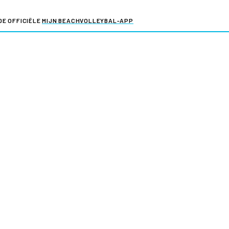
DE OFFICIËLE
MIJN BEACHVOLLEYBAL-APP
Voor al je actuele beachvolleybalinformatie.
y & cookies
Verkoopvoorwaarden evenementen