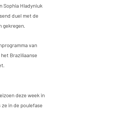
en Sophia Hladyniuk
ssend duel met de
n gekregen.
tenprogramma van
 het Braziliaanse
et.
seizoen deze week in
 ze in de poulefase