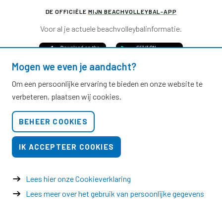
DE OFFICIËLE
MIJN BEACHVOLLEYBAL-APP
Voor al je actuele beachvolleybalinformatie.
Mogen we even je aandacht?
Om een persoonlijke ervaring te bieden en onze website te
verbeteren, plaatsen wij cookies.
Nevobo.nl
BEHEER COOKIES
Contact
Nieuwsbrieven
IK ACCEPTEER COOKIES
Privacy & cookies
Verkoopvoorwaarden evenementen
Lees hier onze Cookieverklaring
Lees meer over het gebruik van persoonlijke gegevens
© 2026 Nevobo