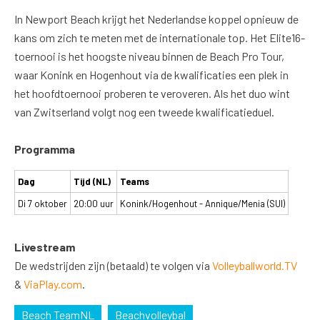
In Newport Beach krijgt het Nederlandse koppel opnieuw de
kans om zich te meten met de internationale top. Het Elite16-
toernooi is het hoogste niveau binnen de Beach Pro Tour,
waar Konink en Hogenhout via de kwalificaties een plek in
het hoofdtoernooi proberen te veroveren. Als het duo wint
van Zwitserland volgt nog een tweede kwalificatieduel.
Programma
Dag
Tijd (NL)
Teams
Di 7 oktober
20:00 uur
Konink/Hogenhout - Annique/Menia (SUI)
Livestream
De wedstrijden zijn (betaald) te volgen via
Volleyballworld.TV
&
ViaPlay.com
.
Beach TeamNL
Beachvolleybal