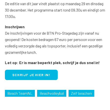
De editie van dit jaar vindt plaatst op maandag 29 en dinsdag
30 december. Het programma start rond 09.30u en eindigt om
17.00u.
Inschrijven
De inschrijvingen voor de BTN Pro-Stagedag zijn vanaf nu
geopend! De kosten bedragen 67 euro per persoon voor een
volledig verzorgde dag als topsporter, inclusief een gezellige
gezamenlijke lunch.
Let op: Er is maar beperkt plek, schrijf je dus snel in!
SCHRIJF JE HIER IN!
Beach TeamNL
Beachvolleybal
Zelf beachen