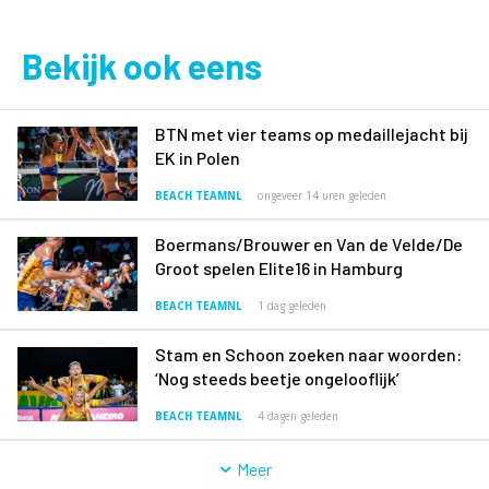
Bekijk ook eens
BTN met vier teams op medaillejacht bij
EK in Polen
BEACH TEAMNL
ongeveer 14 uren geleden
Boermans/Brouwer en Van de Velde/De
Groot spelen Elite16 in Hamburg
BEACH TEAMNL
1 dag geleden
Stam en Schoon zoeken naar woorden:
‘Nog steeds beetje ongelooflijk’
BEACH TEAMNL
4 dagen geleden
Meer