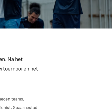
en. Na het
rtoernooi en net
 negen teams,
ionist, Spaarnestad