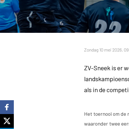
Zondag 10 mei 2026, 09
ZV-Sneek is er we
landskampioensch
als in de compet
Het toernooi om de n
waaronder twee eers