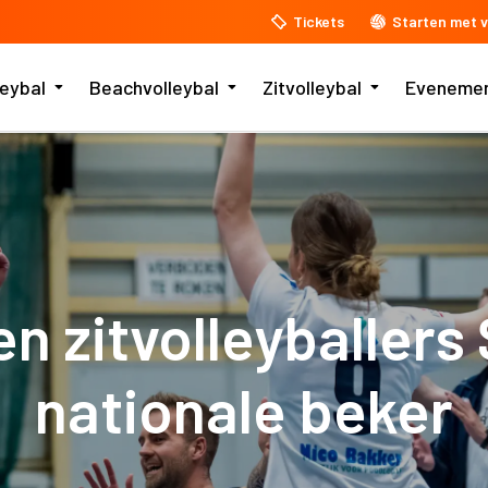
Tickets
Starten met v
leybal
Beachvolleybal
Zitvolleybal
Eveneme
en zitvolleyballer
nationale beker