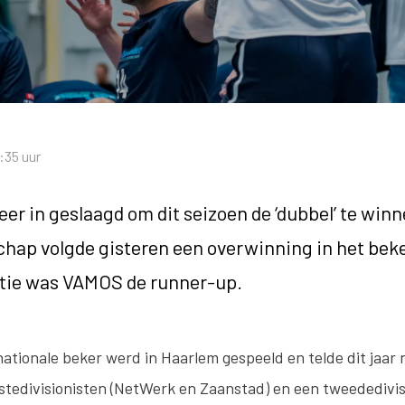
:35 uur
er in geslaagd om dit seizoen de ‘dubbel’ te winn
ap volgde gisteren een overwinning in het beke
itie was VAMOS de runner-up.
ationale beker werd in Haarlem gespeeld en telde dit jaar
tedivisionisten (NetWerk en Zaanstad) en een tweededivis