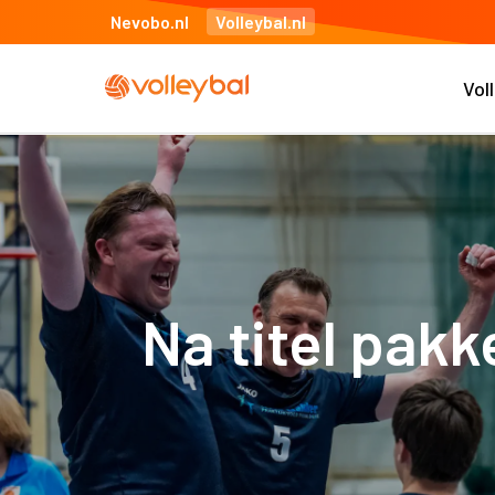
Nevobo.nl
Volleybal.nl
Vol
Na titel pakk