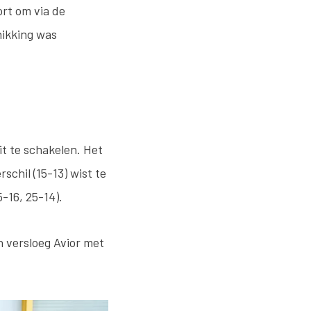
ort om via de
hikking was
it te schakelen. Het
schil (15-13) wist te
5-16, 25-14).
n versloeg Avior met