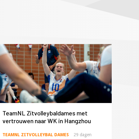
TeamNL Zitvolleybaldames met
vertrouwen naar WK in Hangzhou
TEAMNL ZITVOLLEYBAL DAMES
29 dagen