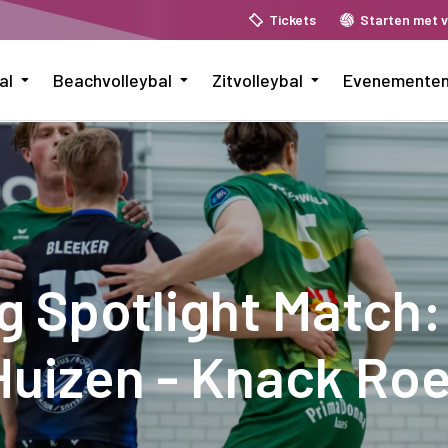
Tickets
Starten met v
al
Beachvolleybal
Zitvolleybal
Evenemente
 Spotlight Match
Huizen - Knack Roe