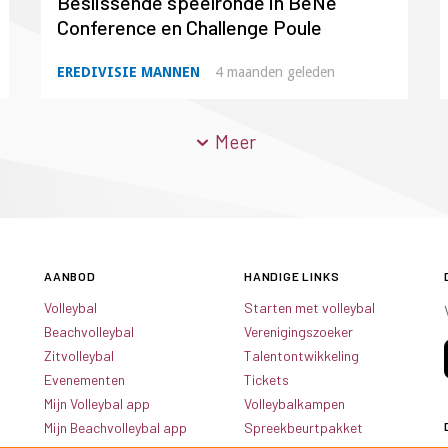
Beslissende speelronde in BeNe
Conference en Challenge Poule
EREDIVISIE MANNEN
4 maanden geleden
Meer
AANBOD
HANDIGE LINKS
Volleybal
Starten met volleybal
Beachvolleybal
Verenigingszoeker
Zitvolleybal
Talentontwikkeling
Evenementen
Tickets
Mijn Volleybal app
Volleybalkampen
Mijn Beachvolleybal app
Spreekbeurtpakket