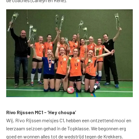
de coaches (Carleyn en René).
Rivo Rijssen MC1 - ‘Hey choupa’
Wij, Rivo Rijssen meisjes C1, hebben een ontzettend mooi en
leerzaam seizoen gehad in de Topklasse. We begonnen erg
goed en wonnen alles tot de wedstrijd tegen de Krekkers.