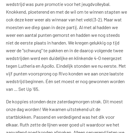
wedstrijd was pure promotie voor het jeugdvolleybal.
Knokkend, ploeterend en met de wil om te winnen stapten we
ook deze keer weer als winnaar van het veld (3-2). Maar wat
moesten we diep gaan in deze partij. Al met al hadden we
weer een aantal punten gemorst en hadden we nog steeds
niet de eerste plaats in handen. We kregen gelukkig op tijd
weer de "schwung" te pakken en in de daarop volgende twee
wedstrijden werd een duidelijke en klinkende 4-0 neergezet
tegen Lutheria en Apollo. Eindelijk stonden we nu eerste. Met
vijf punten voorsprong op Rivo konden we aan onze laatste
wedstrijd beginnen. Één set moest er nog gewonnen worden
van ... Set Up '65.
De koppies stonden deze zaterdagmorgen strak. Dit moest
onze dag worden! We kwamen uitstekend uit de
startblokken. Passend en verdedigend was het dik voor
elkaar, Ruth zette de lijnen weer goed uit waardoor we het
aanvallend goed konden afmaken. Alleen serverend lieten we