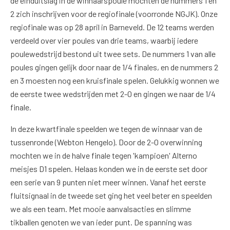
de einduitslag in de winnaarspoule mochten de nummers 1 en
2 zich inschrijven voor de regiofinale (voorronde NGJK). Onze
regiofinale was op 28 april in Barneveld. De 12 teams werden
verdeeld over vier poules van drie teams, waarbij iedere
poulewedstrijd bestond uit twee sets. De nummers 1 van alle
poules gingen gelijk door naar de 1/4 finales, en de nummers 2
en 3 moesten nog een kruisfinale spelen. Gelukkig wonnen we
de eerste twee wedstrijden met 2-0 en gingen we naar de 1/4
finale.
In deze kwartfinale speelden we tegen de winnaar van de
tussenronde (Webton Hengelo). Door de 2-0 overwinning
mochten we in de halve finale tegen 'kampioen' Alterno
meisjes D1 spelen. Helaas konden we in de eerste set door
een serie van 9 punten niet meer winnen. Vanaf het eerste
fluitsignaal in de tweede set ging het veel beter en speelden
we als een team. Met mooie aanvalsacties en slimme
tikballen genoten we van ieder punt. De spanning was