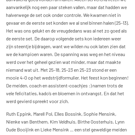
aanvankelijk nog een paar steken vallen, maar dat hadden we
halverwege de set ook onder controle. We kwamen niet in
gevaar en de eerste set konden we al snel binnen halen (25-13).
Het was ons gelukt en de vreugdedans was al net zo goed als
de eerste set. De daarop volgende sets kon iedereen weer
zijn steentje bijdragen, want we wilden nu ook laten zien dat
we de kampioen waren. De spanning was weg en het niveau
werd over het geheel gezien wat minder, maar dat maakte
niemand wat uit. Met 25-18, 25-23 en 25-23 stond er een
mooie 4-0 op het wedstrijdformulier. Het feest kon beginnen!
De meiden, coach en assistent-coachjes :) namen trots de
vele felicitaties, kado’s en bloemen in ontvangst. En dat het
werd gevierd spreekt voor zich.
Ruth Eppink, Marell Pol, Elles Bossink, Sophie Mensink,
Nienke van Benthem, Kim Veldhuis, Birthe Oosterhuis, Lynn
Oude Booijink en Lieke Mensink ... een stel geweldige meiden