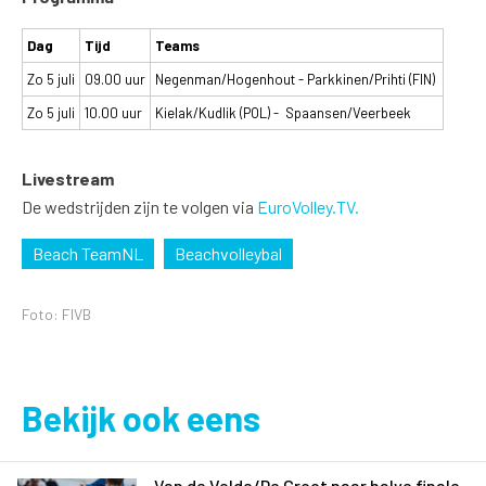
Dag
Tijd
Teams
Zo 5 juli
09.00 uur
Negenman/Hogenhout - Parkkinen/Prihti (FIN)
Zo 5 juli
10.00 uur
Kielak/Kudlik (POL) - Spaansen/Veerbeek
Livestream
De wedstrijden zijn te volgen via
EuroVolley.TV.
Beach TeamNL
Beachvolleybal
Foto: FIVB
Bekijk ook eens
Van de Velde/De Groot naar halve finale,