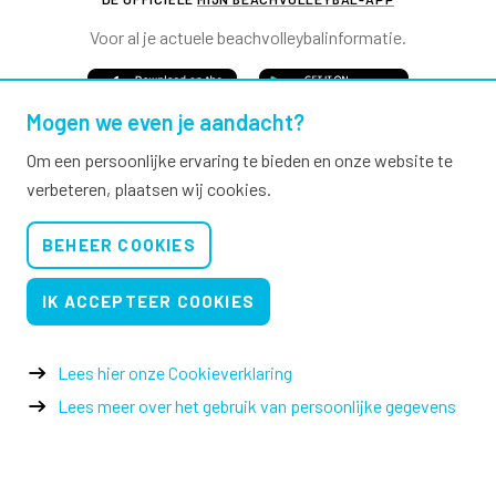
Voor al je actuele beachvolleybalinformatie.
Mogen we even je aandacht?
Om een persoonlijke ervaring te bieden en onze website te
verbeteren, plaatsen wij cookies.
Nevobo.nl
BEHEER COOKIES
Contact
Nieuwsbrieven
IK ACCEPTEER COOKIES
Privacy & cookies
Verkoopvoorwaarden evenementen
Lees hier onze Cookieverklaring
Lees meer over het gebruik van persoonlijke gegevens
© 2026 Nevobo