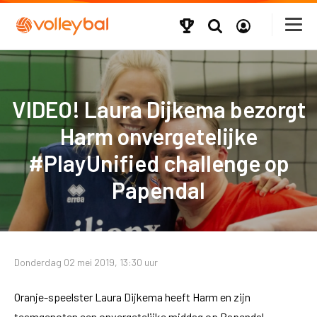
VIDEO! Laura Dijkema bezorgt
Harm onvergetelijke
#PlayUnified challenge op
Papendal
Donderdag 02 mei 2019, 13:30 uur
Oranje-speelster Laura Dijkema heeft Harm en zijn
teamgenoten een onvergetelijke middag op Papendal