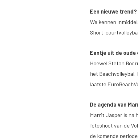
Een nieuwe trend?
We kennen inmiddels 
Short-courtvolleybal
Eentje uit de oude
Hoewel Stefan Boerm
het Beachvolleybal, 
laatste EuroBeachVo
De agenda van Marr
Marrit Jasper is na 
fotoshoot van de Vol
de komende period