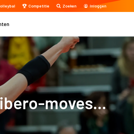
olleybal
Competitie
Zoeken
Inloggen
nten
libero-moves...