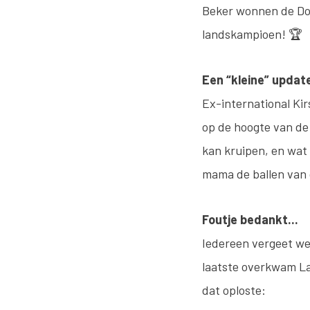
Beker wonnen de Doe
landskampioen! 🏆
Een “kleine” updat
Ex-international Kir
op de hoogte van de 
kan kruipen, en wat 
mama de ballen van 
Foutje bedankt...
Iedereen vergeet wel
laatste overkwam Lar
dat oploste: