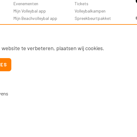
Evenementen
Tickets
Mijn Volleybal app
Volleybalkampen
Mijn Beachvolleybal app
Spreekbeurtpakket
Oranje Ambassadeurs
 website te verbeteren, plaatsen wij cookies.
IES
vens
Nevobo.nl
Contact
Nieuwsbrieven
Privac