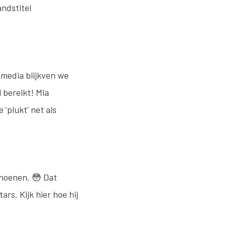
ndstitel
 media blijkven we
 bereikt! Mia
‘plukt’ net als
choenen. 😳 Dat
rs. Kijk hier hoe hij