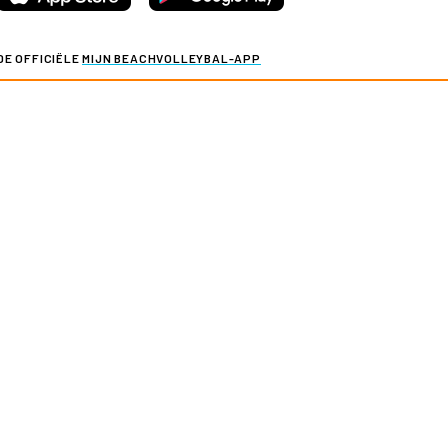
DE OFFICIËLE
MIJN BEACHVOLLEYBAL-APP
Voor al je actuele beachvolleybalinformatie.
y & cookies
Verkoopvoorwaarden evenementen