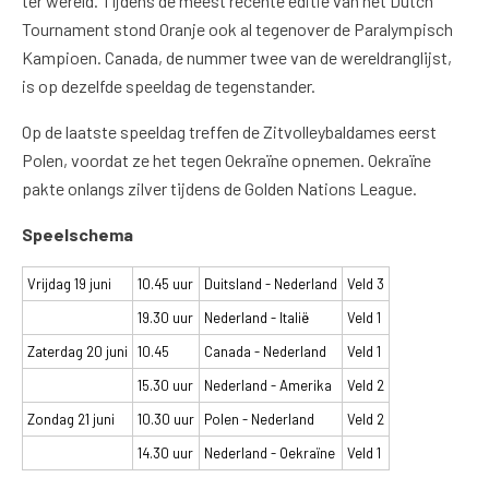
ter wereld. Tijdens de meest recente editie van het Dutch
Tournament stond Oranje ook al tegenover de Paralympisch
Kampioen. Canada, de nummer twee van de wereldranglijst,
is op dezelfde speeldag de tegenstander.
Op de laatste speeldag treffen de Zitvolleybaldames eerst
Polen, voordat ze het tegen Oekraïne opnemen. Oekraïne
pakte onlangs zilver tijdens de Golden Nations League.
Speelschema
Vrijdag 19 juni
10.45 uur
Duitsland - Nederland
Veld 3
19.30 uur
Nederland - Italië
Veld 1
Zaterdag 20 juni
10.45
Canada - Nederland
Veld 1
15.30 uur
Nederland - Amerika
Veld 2
Zondag 21 juni
10.30 uur
Polen - Nederland
Veld 2
14.30 uur
Nederland - Oekraïne
Veld 1