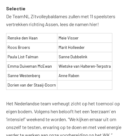
Selectie
De TeamNL Zitvolleybaldames zullen met 11 speelsters
vertrekken richting Assen, lees de namen hier!
Renske den Haan
Meie Visser
Roos Broers
Marit Holleeder
Paula List-Talman
Sanne Dubbelink
Emma Duiveman McEwan
Wietske van Halteren-Terpstra
Sanne Westenberg
Anne Raben
Dorien van der Staaij-Doorn
Het Nederlandse team verheugt zicht op het toernooi op
eigen bodem. Volgens hen belooft het een ‘leerzaam’ en
‘intensief’ weekend te worden. “We kijken ernaar uit om
onszelf te testen, ervaring op te doen en met veel energie
verder te werken aan onze voorbereiding op het WK.”