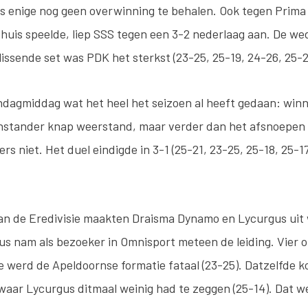
als enige nog geen overwinning te behalen. Ook tegen Prim
uis speelde, liep SSS tegen een 3-2 nederlaag aan. De wed
lissende set was PDK het sterkst (23-25, 25-19, 24-26, 25-2
ndagmiddag wat het heel het seizoen al heeft gedaan: win
nstander knap weerstand, maar verder dan het afsnoepen
 niet. Het duel eindigde in 3-1 (25-21, 23-25, 25-18, 25-1
n de Eredivisie maakten Draisma Dynamo en Lycurgus uit 
us nam als bezoeker in Omnisport meteen de leiding. Vier
e werd de Apeldoornse formatie fataal (23-25). Datzelfde 
waar Lycurgus ditmaal weinig had te zeggen (25-14). Dat w