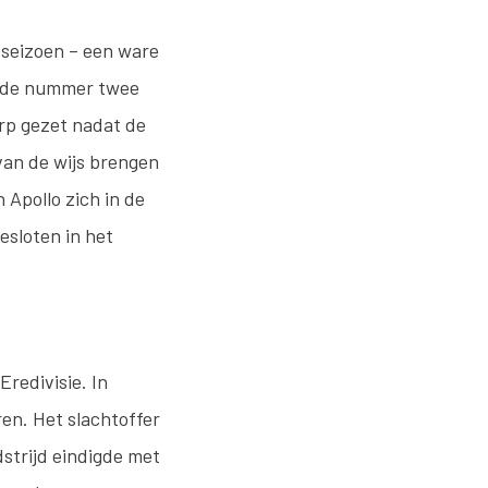
t seizoen – een ware
8, de nummer twee
rp gezet nadat de
van de wijs brengen
 Apollo zich in de
esloten in het
redivisie. In
en. Het slachtoffer
strijd eindigde met