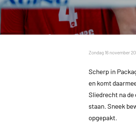
Zondag 16 november 202
Scherp in Packag
en komt daarmee l
Sliedrecht na de
staan. Sneek be
opgepakt.