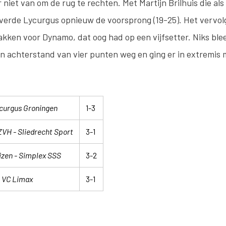
 niet van om de rug te rechten. Met Martijn Brilhuis die als
erde Lycurgus opnieuw de voorsprong (19-25). Het vervolg
 pakken voor Dynamo, dat oog had op een vijfsetter. Niks bl
n achterstand van vier punten weg en ging er in extremis
curgus Groningen
1-3
ZVH - Sliedrecht Sport
3-1
zen - Simplex SSS
3-2
a VC Limax
3-1