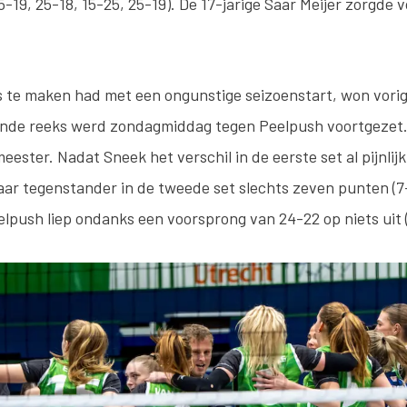
5-19, 25-18, 15-25, 25-19). De 17-jarige Saar Meijer zorgde
 te maken had met een ongunstige seizoenstart, won vori
ende reeks werd zondagmiddag tegen Peelpush voortgezet. 
eester. Nadat Sneek het verschil in de eerste set al pijnlij
aar tegenstander in de tweede set slechts zeven punten (7
elpush liep ondanks een voorsprong van 24-22 op niets uit 