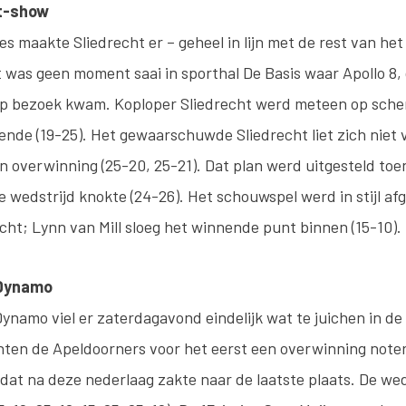
ht-show
es maakte Sliedrecht er – geheel in lijn met de rest van he
et was geen moment saai in sporthal De Basis waar Apollo 
op bezoek kwam. Koploper Sliedrecht werd meteen op sche
ende (19-25). Het gewaarschuwde Sliedrecht liet zich niet 
n overwinning (25-20, 25-21). Dat plan werd uitgesteld toen
de wedstrijd knokte (24-26). Het schouwspel werd in stijl afg
cht; Lynn van Mill sloeg het winnende punt binnen (15-10).
 Dynamo
namo viel er zaterdagavond eindelijk wat te juichen in de E
ten de Apeldoorners voor het eerst een overwinning noter
dat na deze nederlaag zakte naar de laatste plaats. De wed