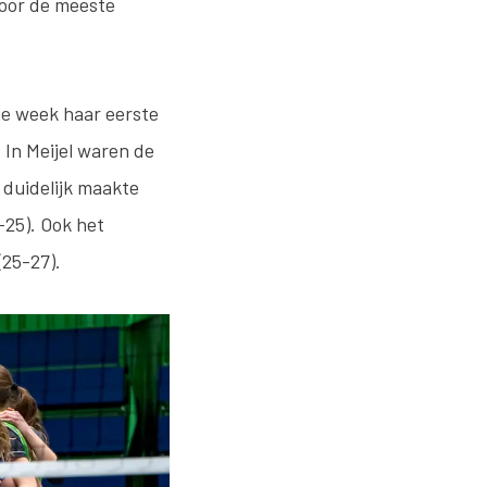
 voor de meeste
ge week haar eerste
In Meijel waren de
k duidelijk maakte
-25). Ook het
(25-27).