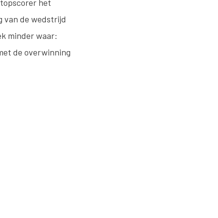
 topscorer het
 van de wedstrijd
eek minder waar:
 met de overwinning