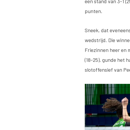
een stand van 3-1 (2
punten.
Sneek, dat eveneens
wedstrijd. Die winn
Friezinnen heer en m
(18-25), gunde het h
slotoffensief van Pe