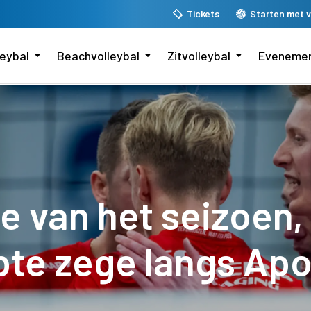
Tickets
Starten met v
leybal
Beachvolleybal
Zitvolleybal
Eveneme
e van het seizoen,
pte zege langs Apo