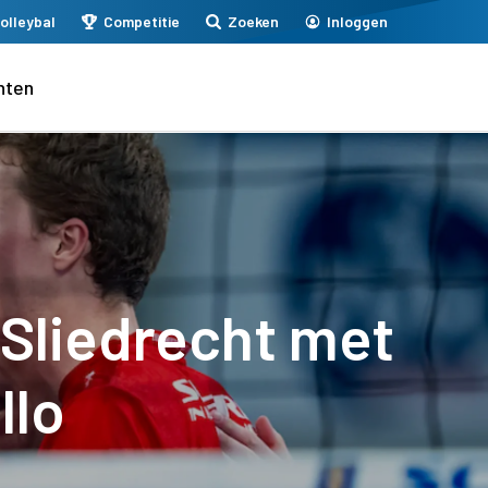
olleybal
Competitie
Zoeken
Inloggen
nten
 Sliedrecht met
llo