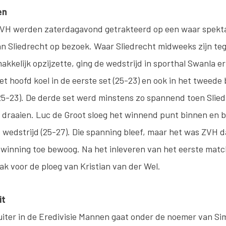
en
ZVH werden zaterdagavond getrakteerd op een waar spekta
 Sliedrecht op bezoek. Waar Sliedrecht midweeks zijn te
kkelijk opzijzette, ging de wedstrijd in sporthal Swanla er
et hoofd koel in de eerste set (25-23) en ook in het tweede 
(25-23). De derde set werd minstens zo spannend toen Slied
 draaien. Luc de Groot sloeg het winnend punt binnen en 
 wedstrijd (25-27). Die spanning bleef, maar het was ZVH d
rwinning toe bewoog. Na het inleveren van het eerste match
k voor de ploeg van Kristian van der Wel.
it
iter in de Eredivisie Mannen gaat onder de noemer van Si