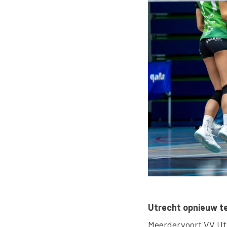
Utrecht opnieuw t
Meerdervoort VV Utr