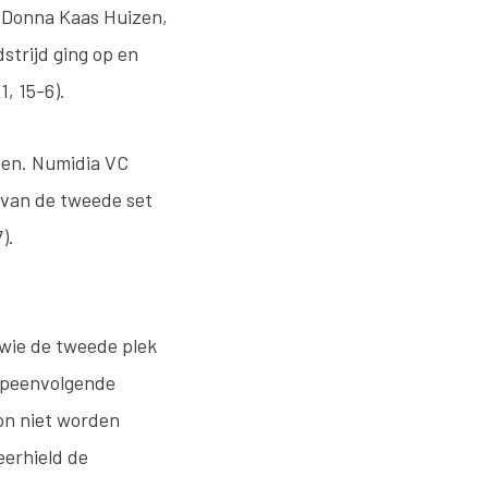
a Donna Kaas Huizen,
strijd ging op en
1, 15-6).
nen. Numidia VC
 van de tweede set
7).
wie de tweede plek
 opeenvolgende
kon niet worden
eerhield de