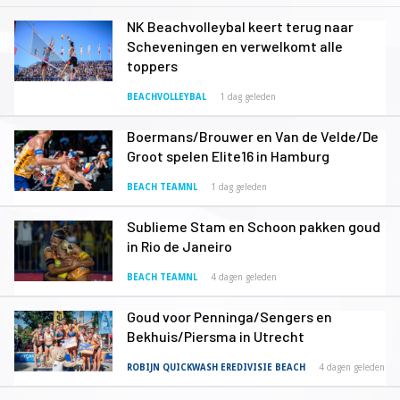
NK Beachvolleybal keert terug naar
Scheveningen en verwelkomt alle
toppers
BEACHVOLLEYBAL
1 dag geleden
Boermans/Brouwer en Van de Velde/De
Groot spelen Elite16 in Hamburg
BEACH TEAMNL
1 dag geleden
Sublieme Stam en Schoon pakken goud
in Rio de Janeiro
BEACH TEAMNL
4 dagen geleden
Goud voor Penninga/Sengers en
Bekhuis/Piersma in Utrecht
ROBIJN QUICKWASH EREDIVISIE BEACH
4 dagen geleden