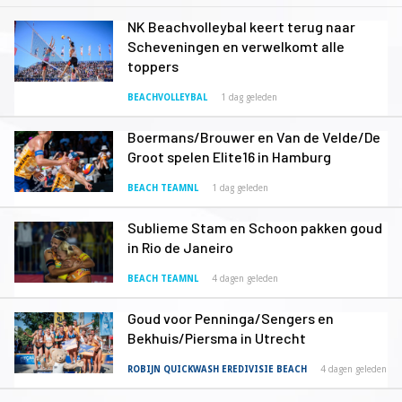
NK Beachvolleybal keert terug naar
Scheveningen en verwelkomt alle
toppers
BEACHVOLLEYBAL
1 dag geleden
Boermans/Brouwer en Van de Velde/De
Groot spelen Elite16 in Hamburg
BEACH TEAMNL
1 dag geleden
Sublieme Stam en Schoon pakken goud
in Rio de Janeiro
BEACH TEAMNL
4 dagen geleden
Goud voor Penninga/Sengers en
Bekhuis/Piersma in Utrecht
ROBIJN QUICKWASH EREDIVISIE BEACH
4 dagen geleden