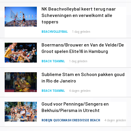
NK Beachvolleybal keert terug naar
Scheveningen en verwelkomt alle
toppers
BEACHVOLLEYBAL
1 dag geleden
Boermans/Brouwer en Van de Velde/De
Groot spelen Elite16 in Hamburg
BEACH TEAMNL
1 dag geleden
Sublieme Stam en Schoon pakken goud
in Rio de Janeiro
BEACH TEAMNL
4 dagen geleden
Goud voor Penninga/Sengers en
Bekhuis/Piersma in Utrecht
ROBIJN QUICKWASH EREDIVISIE BEACH
4 dagen geleden