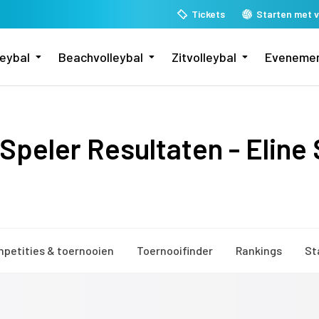
Tickets
Starten met v
leybal
Beachvolleybal
Zitvolleybal
Eveneme
Speler Resultaten - Eline
petities & toernooien
Toernooifinder
Rankings
St