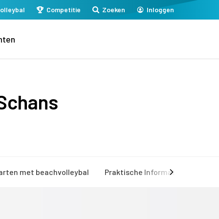
olleybal
Competitie
Zoeken
Inloggen
nten
 Schans
arten met beachvolleybal
Praktische Informatie
Mijn 