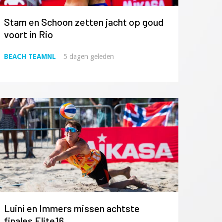
Stam en Schoon zetten jacht op goud
voort in Rio
BEACH TEAMNL
5 dagen geleden
Luini en Immers missen achtste
finales Elite16