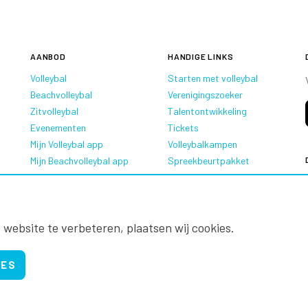
AANBOD
HANDIGE LINKS
Volleybal
Starten met volleybal
Beachvolleybal
Verenigingszoeker
Zitvolleybal
Talentontwikkeling
Evenementen
Tickets
Mijn Volleybal app
Volleybalkampen
Mijn Beachvolleybal app
Spreekbeurtpakket
Oranje Ambassadeurs
 website te verbeteren, plaatsen wij cookies.
IES