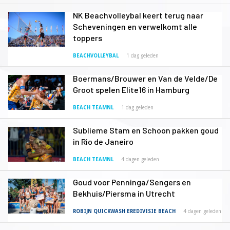
NK Beachvolleybal keert terug naar
Scheveningen en verwelkomt alle
toppers
BEACHVOLLEYBAL
1 dag geleden
Boermans/Brouwer en Van de Velde/De
Groot spelen Elite16 in Hamburg
BEACH TEAMNL
1 dag geleden
Sublieme Stam en Schoon pakken goud
in Rio de Janeiro
BEACH TEAMNL
4 dagen geleden
Goud voor Penninga/Sengers en
Bekhuis/Piersma in Utrecht
ROBIJN QUICKWASH EREDIVISIE BEACH
4 dagen geleden