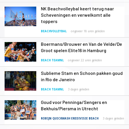
NK Beachvolleybal keert terug naar
Scheveningen en verwelkomt alle
toppers
BEACHVOLLEYBAL
ongeveer 18 uren geleden
Boermans/Brouwer en Van de Velde/De
Groot spelen Elite16 in Hamburg
BEACH TEAMNL
ongeveer 22 uren geleden
Sublieme Stam en Schoon pakken goud
in Rio de Janeiro
BEACH TEAMNL
3 dagen geleden
Goud voor Penninga/Sengers en
Bekhuis/Piersma in Utrecht
ROBIJN QUICKWASH EREDIVISIE BEACH
3 dagen geleden