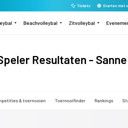
Tickets
Starten met v
leybal
Beachvolleybal
Zitvolleybal
Eveneme
peler Resultaten - Sanne
petities & toernooien
Toernooifinder
Rankings
St