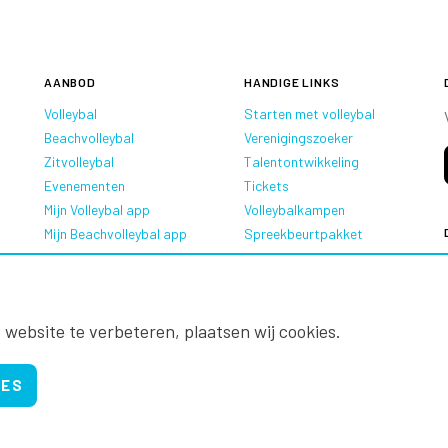
AANBOD
HANDIGE LINKS
Volleybal
Starten met volleybal
Beachvolleybal
Verenigingszoeker
Zitvolleybal
Talentontwikkeling
Evenementen
Tickets
Mijn Volleybal app
Volleybalkampen
Mijn Beachvolleybal app
Spreekbeurtpakket
Oranje Ambassadeurs
 website te verbeteren, plaatsen wij cookies.
IES