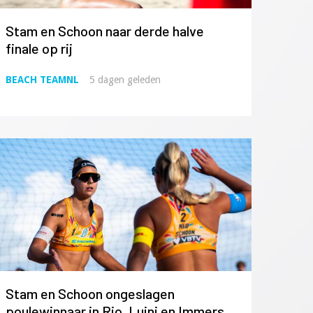
Stam en Schoon naar derde halve
finale op rij
BEACH TEAMNL
5 dagen geleden
Stam en Schoon ongeslagen
poulewinnaar in Rio, Luini en Immers