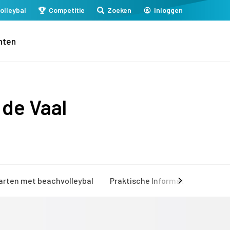
olleybal
Competitie
Zoeken
Inloggen
nten
 de Vaal
arten met beachvolleybal
Praktische Informatie
Mijn 