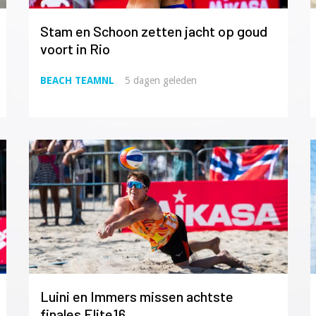
Stam en Schoon zetten jacht op goud
voort in Rio
BEACH TEAMNL
5 dagen geleden
Luini en Immers missen achtste
finales Elite16