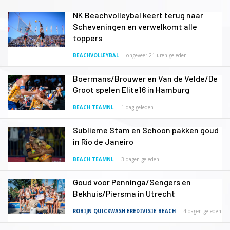
NK Beachvolleybal keert terug naar
Scheveningen en verwelkomt alle
toppers
BEACHVOLLEYBAL
ongeveer 21 uren geleden
Boermans/Brouwer en Van de Velde/De
Groot spelen Elite16 in Hamburg
BEACH TEAMNL
1 dag geleden
Sublieme Stam en Schoon pakken goud
in Rio de Janeiro
BEACH TEAMNL
3 dagen geleden
Goud voor Penninga/Sengers en
Bekhuis/Piersma in Utrecht
ROBIJN QUICKWASH EREDIVISIE BEACH
4 dagen geleden