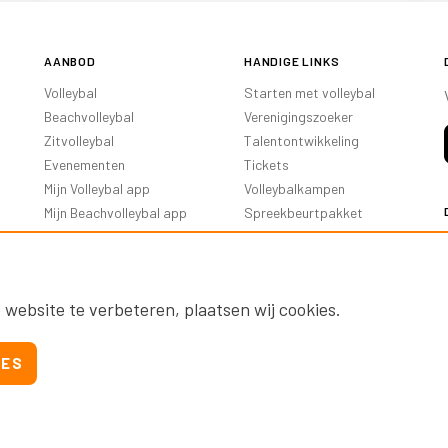
AANBOD
HANDIGE LINKS
Volleybal
Starten met volleybal
Beachvolleybal
Verenigingszoeker
Zitvolleybal
Talentontwikkeling
Evenementen
Tickets
Mijn Volleybal app
Volleybalkampen
Mijn Beachvolleybal app
Spreekbeurtpakket
Oranje Ambassadeurs
 website te verbeteren, plaatsen wij cookies.
IES