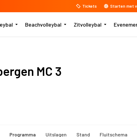
Tickets
Starten met v
leybal
Beachvolleybal
Zitvolleybal
Eveneme
ergen MC 3
Programma
Uitslagen
Stand
Fluitschema