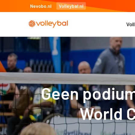
Nevobo.nl
Volleybal.nl
Vol
Geen podiump
World C