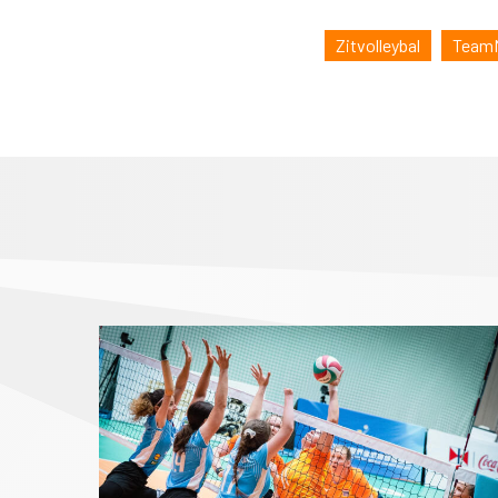
Zitvolleybal
TeamN