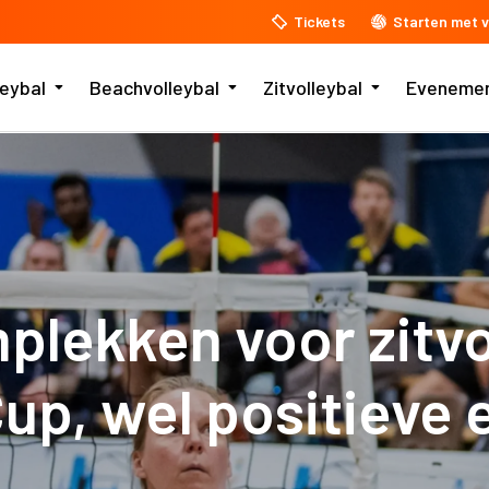
Tickets
Starten met v
leybal
Beachvolleybal
Zitvolleybal
Eveneme
lekken voor zitvol
up, wel positieve 