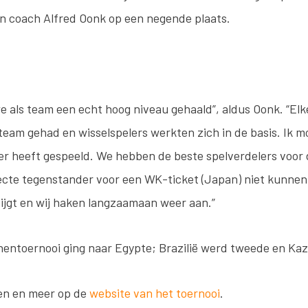
an coach Alfred Oonk op een negende plaats.
e als team een echt hoog niveau gehaald”, aldus Oonk. “Elke
team gehad en wisselspelers werkten zich in de basis. Ik m
jker heeft gespeeld. We hebben de beste spelverdelers voor
cte tegenstander voor een WK-ticket (Japan) niet kunnen
tijgt en wij haken langzaamaan weer aan.”
nentoernooi ging naar Egypte; Brazilië werd tweede en Ka
agen en meer op de
website van het toernooi
.