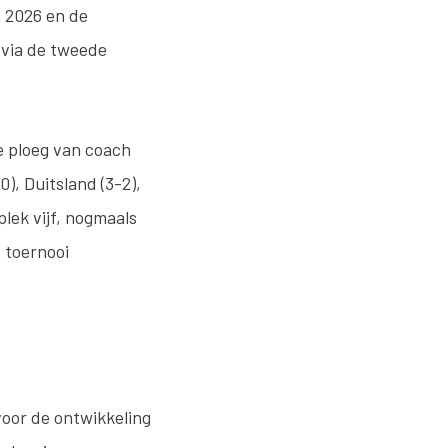
n 2026 en de
 via de tweede
e ploeg van coach
), Duitsland (3-2),
plek vijf, nogmaals
 toernooi
voor de ontwikkeling