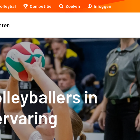
olleybal
Competitie
Zoeken
Inloggen
nten
leyballers in
ervaring