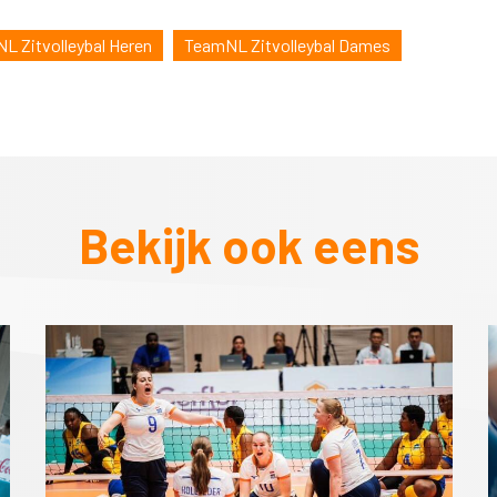
L Zitvolleybal Heren
TeamNL Zitvolleybal Dames
Bekijk ook eens