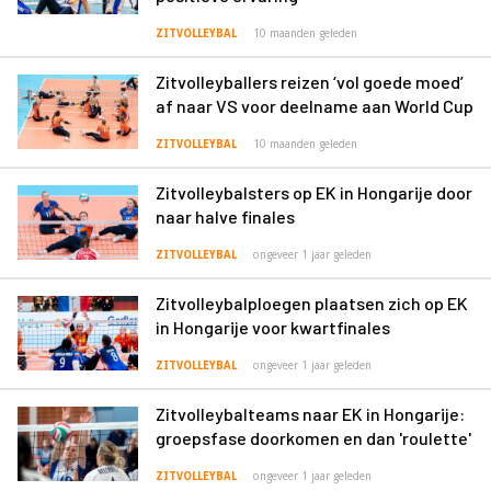
ZITVOLLEYBAL
10 maanden geleden
Zitvolleyballers reizen ‘vol goede moed’
af naar VS voor deelname aan World Cup
ZITVOLLEYBAL
10 maanden geleden
Zitvolleybalsters op EK in Hongarije door
naar halve finales
ZITVOLLEYBAL
ongeveer 1 jaar geleden
Zitvolleybalploegen plaatsen zich op EK
in Hongarije voor kwartfinales
ZITVOLLEYBAL
ongeveer 1 jaar geleden
Zitvolleybalteams naar EK in Hongarije:
groepsfase doorkomen en dan 'roulette'
ZITVOLLEYBAL
ongeveer 1 jaar geleden