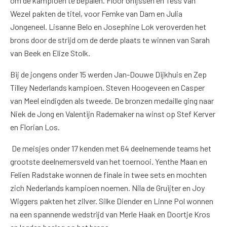
om de kampioen te bepalen. Floor Ghijssen en Tess van
Wezel pakten de titel, voor Femke van Dam en Julia
Jongeneel. Lisanne Belo en Josephine Lok veroverden het
brons door de strijd om de derde plaats te winnen van Sarah
van Beek en Elize Stolk.
Bij de jongens onder 15 werden Jan-Douwe Dijkhuis en Zep
Tilley Nederlands kampioen. Steven Hoogeveen en Casper
van Meel eindigden als tweede. De bronzen medaille ging naar
Niek de Jong en Valentijn Rademaker na winst op Stef Kerver
en Florian Los.
De meisjes onder 17 kenden met 64 deelnemende teams het
grootste deelnemersveld van het toernooi. Yenthe Maan en
Felien Radstake wonnen de finale in twee sets en mochten
zich Nederlands kampioen noemen. Nila de Gruijter en Joy
Wiggers pakten het zilver. Silke Diender en Linne Pol wonnen
na een spannende wedstrijd van Merle Haak en Doortje Kros